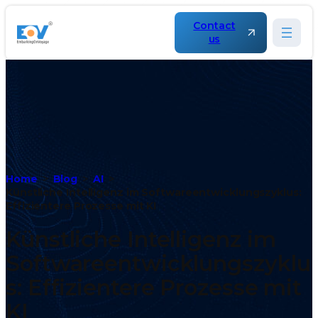
Contact
us
Home
Blog
AI
Künstliche Intelligenz im Softwareentwicklungszyklus:
Effizientere Prozesse mit KI
Künstliche Intelligenz im
Softwareentwicklungszyklu
s: Effizientere Prozesse mit
KI