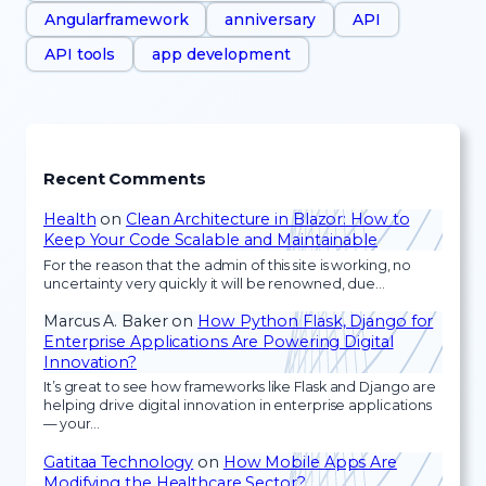
Angularframework
anniversary
API
API tools
app development
Recent Comments
Health
on
Clean Architecture in Blazor: How to
Keep Your Code Scalable and Maintainable
For the reason that the admin of this site is working, no
uncertainty very quickly it will be renowned, due…
Marcus A. Baker
on
How Python Flask, Django for
Enterprise Applications Are Powering Digital
Innovation?
It’s great to see how frameworks like Flask and Django are
helping drive digital innovation in enterprise applications
— your…
Gatitaa Technology
on
How Mobile Apps Are
Modifying the Healthcare Sector?