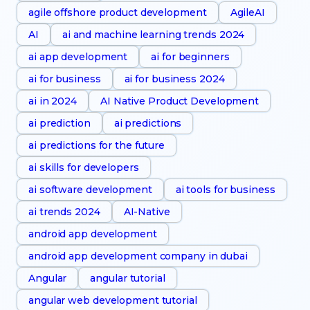
agile offshore product development
AgileAI
AI
ai and machine learning trends 2024
ai app development
ai for beginners
ai for business
ai for business 2024
ai in 2024
AI Native Product Development
ai prediction
ai predictions
ai predictions for the future
ai skills for developers
ai software development
ai tools for business
ai trends 2024
AI-Native
android app development
android app development company in dubai
Angular
angular tutorial
angular web development tutorial