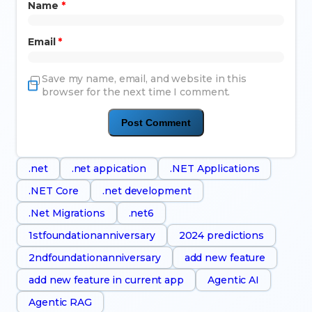
Name
*
Email
*
Save my name, email, and website in this
browser for the next time I comment.
.net
.net appication
.NET Applications
.NET Core
.net development
.Net Migrations
.net6
1stfoundationanniversary
2024 predictions
2ndfoundationanniversary
add new feature
add new feature in current app
Agentic AI
Agentic RAG