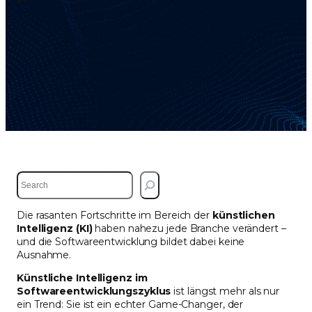
S
e
a
Die rasanten Fortschritte im Bereich der
künstlichen
r
Intelligenz (KI)
haben nahezu jede Branche verändert –
c
und die Softwareentwicklung bildet dabei keine
h
Ausnahme.
Künstliche Intelligenz im
Softwareentwicklungszyklus
ist längst mehr als nur
ein Trend: Sie ist ein echter Game-Changer, der