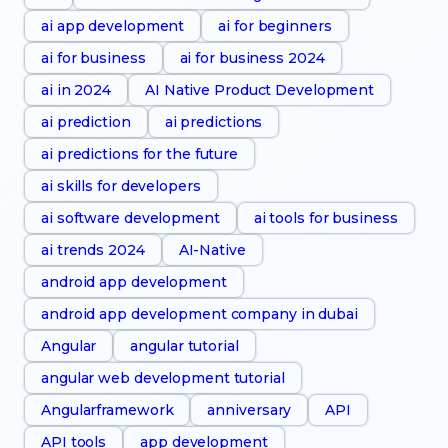
ai app development
ai for beginners
ai for business
ai for business 2024
ai in 2024
AI Native Product Development
ai prediction
ai predictions
ai predictions for the future
ai skills for developers
ai software development
ai tools for business
ai trends 2024
AI-Native
android app development
android app development company in dubai
Angular
angular tutorial
angular web development tutorial
Angularframework
anniversary
API
API tools
app development