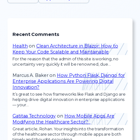
Recent Comments
Health
on
Clean Architecture in Blazor: How to
Keep Your Code Scalable and Maintainable
For the reason that the admin of this site is working, no
uncertainty very quickly it will be renowned, due…
Marcus A. Baker
on
How Python Flask, Django for
Enterprise Applications Are Powering Digital
Innovation?
It’s great to see how frameworks like Flask and Django are
helping drive digital innovation in enterprise applications
— your…
Gatitaa Technology
on
How Mobile Apps Are
Modifying the Healthcare Sector?
Great article, Rohan. Your insights into the transformation
of the healthcare sector through mobile apps are both
timely and thought-provoking.…