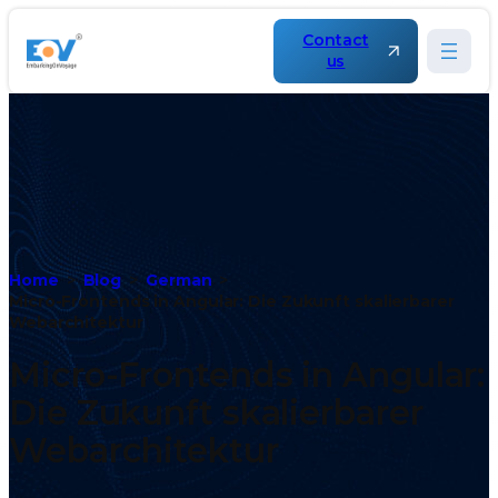
Contact
us
Home
Blog
German
Micro-Frontends in Angular: Die Zukunft skalierbarer
Webarchitektur
Micro-Frontends in Angular:
Die Zukunft skalierbarer
Webarchitektur