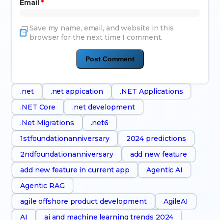
Email
*
Save my name, email, and website in this
browser for the next time I comment.
.net
.net appication
.NET Applications
.NET Core
.net development
.Net Migrations
.net6
1stfoundationanniversary
2024 predictions
2ndfoundationanniversary
add new feature
add new feature in current app
Agentic AI
Agentic RAG
agile offshore product development
AgileAI
AI
ai and machine learning trends 2024