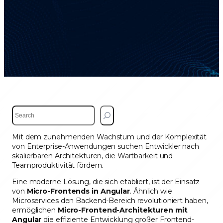
S
e
a
Mit dem zunehmenden Wachstum und der Komplexität
r
von Enterprise-Anwendungen suchen Entwickler nach
c
skalierbaren Architekturen, die Wartbarkeit und
h
Teamproduktivität fördern.
Eine moderne Lösung, die sich etabliert, ist der Einsatz
von
Micro-Frontends in Angular
. Ähnlich wie
Microservices den Backend-Bereich revolutioniert haben,
ermöglichen
Micro-Frontend-Architekturen mit
Angular
die effiziente Entwicklung großer Frontend-